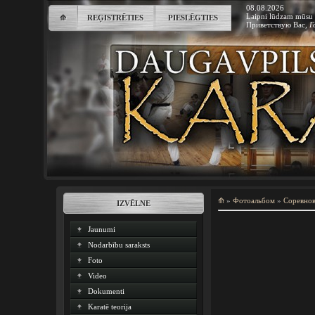
08.08.2026
Laipni lūdzam mūsu 
⟰
REĢISTRĒTIES
PIESLĒGTIES
Приветствую Вас
,
Г
⟰
»
Фотоальбом
»
Соревно
IZVĒLNE
Jaunumi
Nodarbību saraksts
Foto
Video
Dokumenti
Karatē teorija