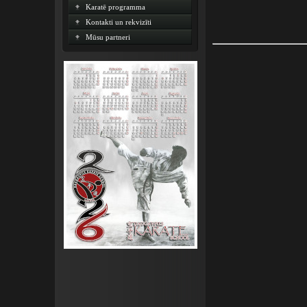
Karatē programma
Kontakti un rekvizīti
Mūsu partneri