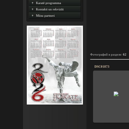
Karatē programma
Kontakti un rekvizīti
Mūsu partneri
Фотографий в разделе
:
62
DSC01873