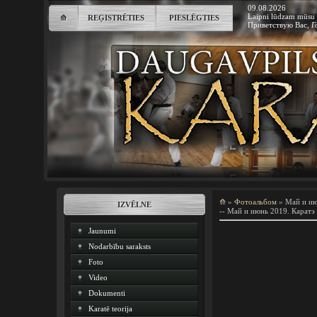
09.08.2026
Laipni lūdzam mūsu 
⟰
REĢISTRĒTIES
PIESLĒGTIES
Приветствую Вас
,
Г
⟰
»
Фотоальбом
» Май и и
IZVĒLNE
-- Май и июнь 2019. Каратэ 
Jaunumi
Nodarbību saraksts
Foto
Video
Dokumenti
Karatē teorija