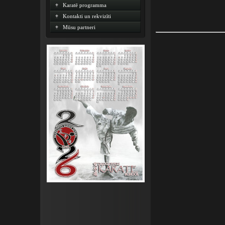
Karatē programma
Kontakti un rekvizīti
Mūsu partneri