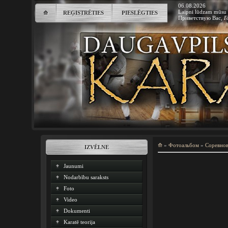
06.08.2026
Laipni lūdzam mūsu 
⟰
REĢISTRĒTIES
PIESLĒGTIES
Приветствую Вас
,
Г
⟰
»
Фотоальбом
»
Соревно
IZVĒLNE
Jaunumi
Nodarbību saraksts
Foto
Video
Dokumenti
Karatē teorija