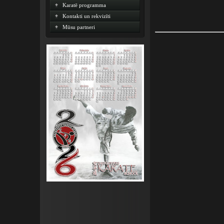
Karatē programma
Kontakti un rekvizīti
Mūsu partneri