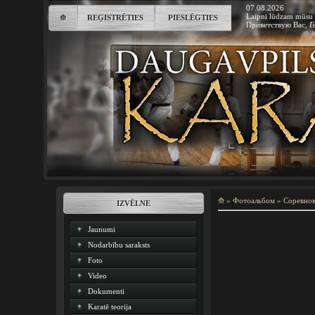
07.08.2026
Laipni lūdzam mūsu 
⟰
REĢISTRĒTIES
PIESLĒGTIES
Приветствую Вас
,
Г
⟰
»
Фотоальбом
»
Соревно
IZVĒLNE
Jaunumi
Nodarbību saraksts
Foto
Video
Dokumenti
Karatē teorija