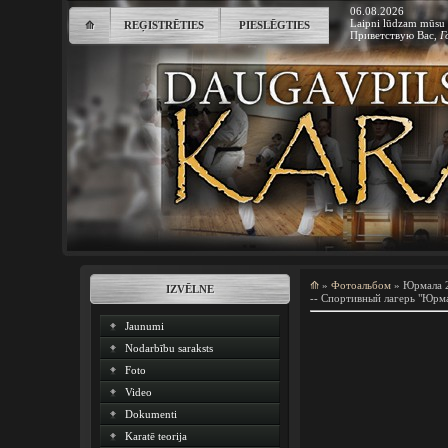
06.08.2026
Laipni lūdzam mūsu 
⟰
REĢISTRĒTIES
PIESLĒGTIES
Приветствую Вас
,
Г
⟰
»
Фотоальбом
» Юрмала 
IZVĒLNE
-- Спортивный лагерь "Юрма
Jaunumi
Nodarbību saraksts
Foto
Video
Dokumenti
Karatē teorija