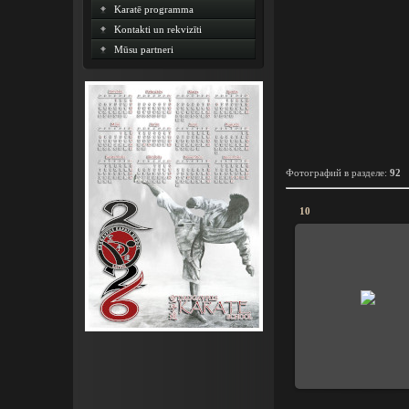
Karatē programma
Kontakti un rekvizīti
Mūsu partneri
Фотографий в разделе
:
92
10