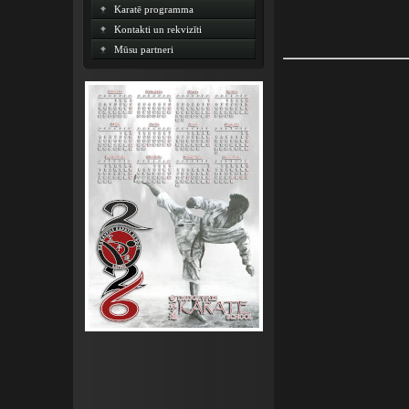
Karatē programma
Kontakti un rekvizīti
Mūsu partneri