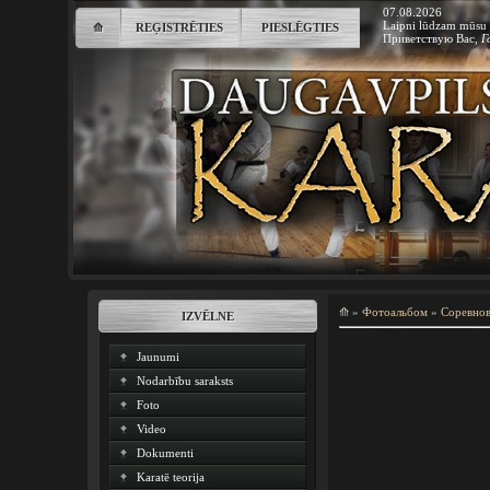
07.08.2026
Laipni lūdzam mūsu 
⟰
REĢISTRĒTIES
PIESLĒGTIES
Приветствую Вас
,
Г
⟰
»
Фотоальбом
»
Соревно
IZVĒLNE
Jaunumi
Nodarbību saraksts
Foto
Video
Dokumenti
Karatē teorija