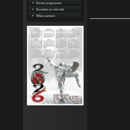
Karatē programma
Kontakti un rekvizīti
Mūsu partneri