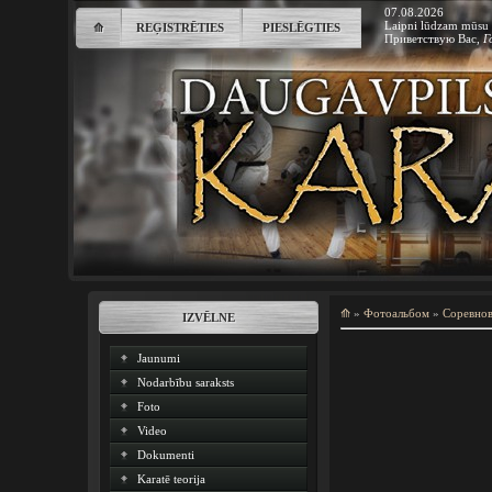
07.08.2026
Laipni lūdzam mūsu 
⟰
REĢISTRĒTIES
PIESLĒGTIES
Приветствую Вас
,
Г
⟰
»
Фотоальбом
»
Соревно
IZVĒLNE
Jaunumi
Nodarbību saraksts
Foto
Video
Dokumenti
Karatē teorija