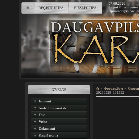
07.08.2026
Laipni lūdzam mūsu 
⟰
REĢISTRĒTIES
PIESLĒGTIES
Приветствую Вас
,
Г
⟰
»
Фотоальбом
»
Соревн
IZVĒLNE
20230528_101552
Jaunumi
Nodarbību saraksts
Foto
Video
Dokumenti
Karatē teorija