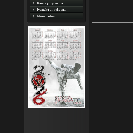
Karatē programma
Kontakti un rekvizīti
Mūsu partneri