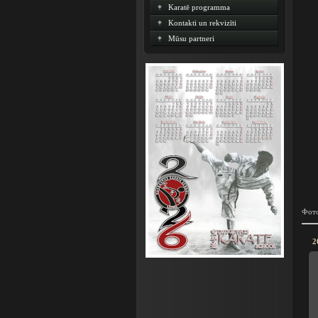
Karatē programma
Kontakti un rekvizīti
Mūsu partneri
Фото
2