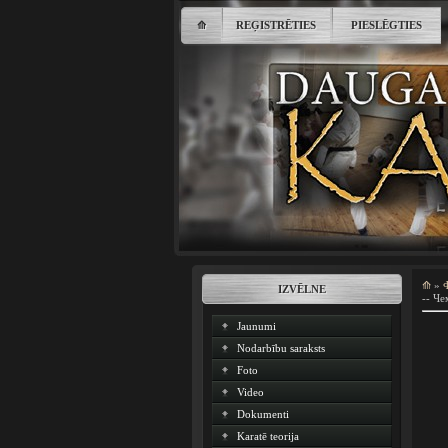
⟰
REĢISTRĒTIES
PIESLĒGTIES
⟰
»
IZVĒLNE
-- Че
Jaunumi
Nodarbību saraksts
Foto
Video
Dokumenti
Karatē teorija