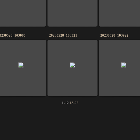
0230528_103006
20230528_103321
20230528_103922
1-12
13-22