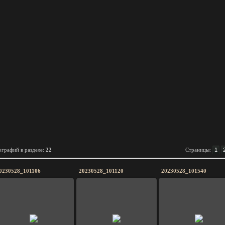
графий в разделе
:
22
Страницы
:
1
0230528_101106
20230528_101120
20230528_101540