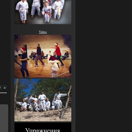
Video
2
»