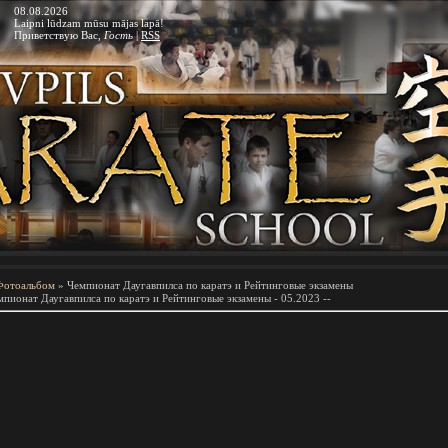
08.08.2026
Laipni lūdzam mūsu mājas lapā!
Приветствую Вас
,
Гость
|
RSS
Фотоальбом
» Чемпионат Даугавпилса по каратэ и Рейтинговые экзамены
мпионат Даугавпилса по каратэ и Рейтинговые экзамены - 05.2023 --