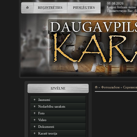
08.08.2026
Laipni lūdzam mūsu 
⟰
REĢISTRĒTIES
PIESLĒGTIES
Приветствую Вас
,
Г
⟰
»
Фотоальбом
»
Соревно
IZVĒLNE
Jaunumi
Nodarbību saraksts
Foto
Video
Dokumenti
Karatē teorija