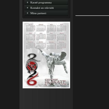
Karatē programma
Kontakti un rekvizīti
Mūsu partneri