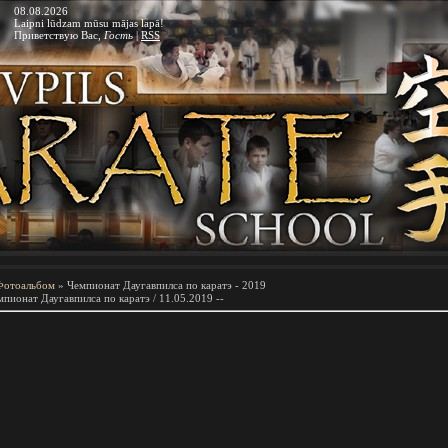
08.08.2026
Laipni lūdzam mūsu mājas lapā!
Приветствую Вас
,
Гость
|
RSS
Фотоальбом
» Чемпионат Даугавпилса по каратэ - 2019
мпионат Даугавпилса по каратэ / 11.05.2019 --