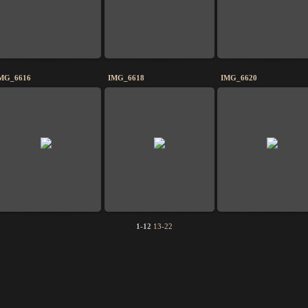
MG_6616
IMG_6618
IMG_6620
1-12
13-22