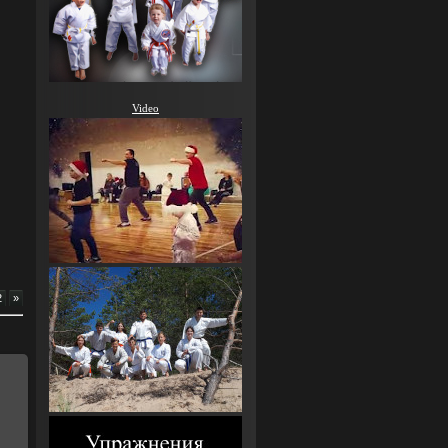
Video
2
»