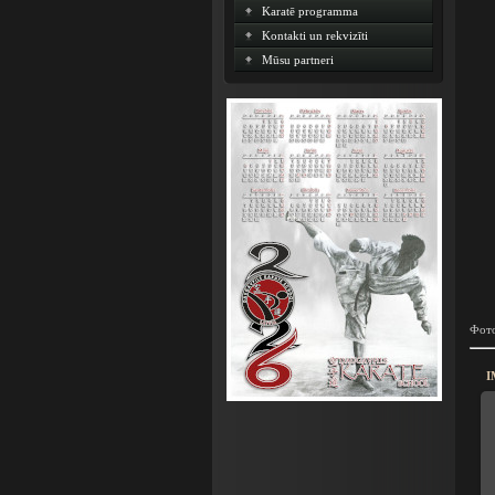
Karatē programma
Kontakti un rekvizīti
Mūsu partneri
Фото
I