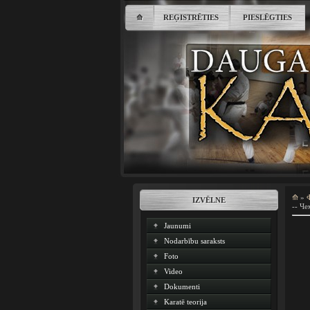
⟰
REĢISTRĒTIES
PIESLĒGTIES
⟰
»
IZVĒLNE
-- Че
Jaunumi
Nodarbību saraksts
Foto
Video
Dokumenti
Karatē teorija