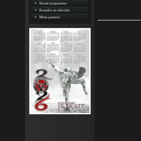
Karatē programma
Kontakti un rekvizīti
Mūsu partneri