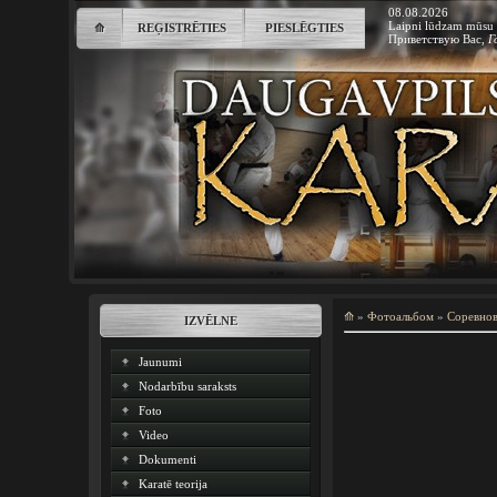
08.08.2026
Laipni lūdzam mūsu 
⟰
REĢISTRĒTIES
PIESLĒGTIES
Приветствую Вас
,
Г
⟰
»
Фотоальбом
»
Соревно
IZVĒLNE
Jaunumi
Nodarbību saraksts
Foto
Video
Dokumenti
Karatē teorija