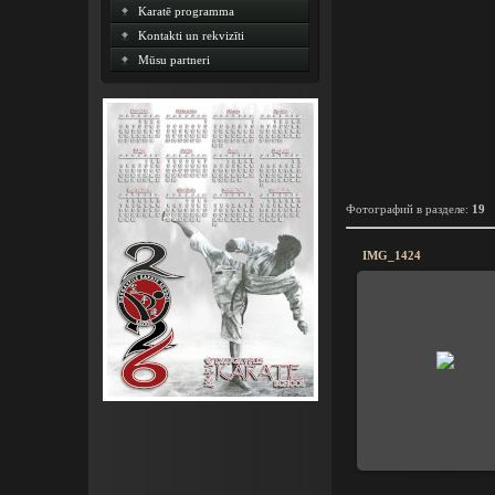
Karatē programma
Kontakti un rekvizīti
Mūsu partneri
Фотографий в разделе
:
19
IMG_1424