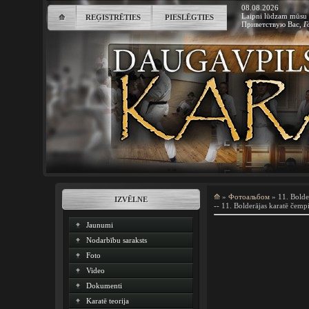
08.08.2026
Laipni lūdzam mūsu 
⟰
REĢISTRĒTIES
PIESLĒGTIES
Приветствую Вас
,
Г
⟰
»
Фотоальбом
» 11. Bolde
IZVĒLNE
-- 11. Bolderājas karatē čemp
Jaunumi
Nodarbību saraksts
Foto
Video
Dokumenti
Karatē teorija