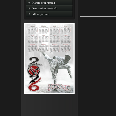
Karatē programma
Kontakti un rekvizīti
Mūsu partneri