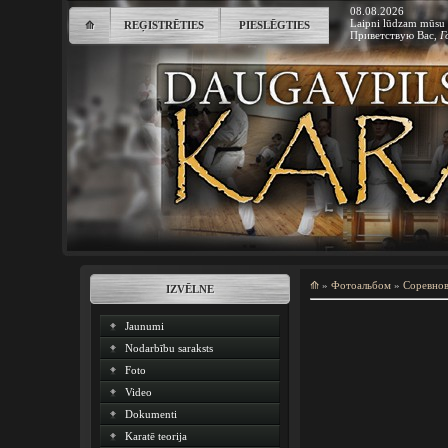
08.08.2026
Laipni lūdzam mūsu 
⟰
REĢISTRĒTIES
PIESLĒGTIES
Приветствую Вас
,
Г
⟰
»
Фотоальбом
»
Соревно
IZVĒLNE
Jaunumi
Nodarbību saraksts
Foto
Video
Dokumenti
Karatē teorija