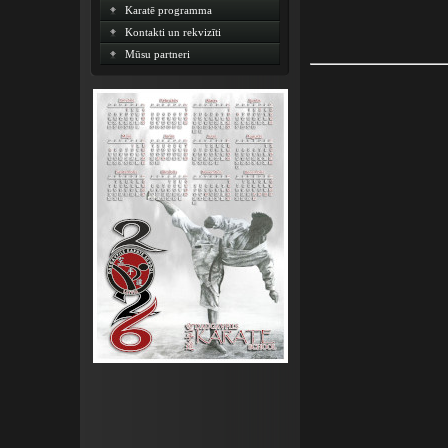
Karatē programma
Kontakti un rekvizīti
Mūsu partneri