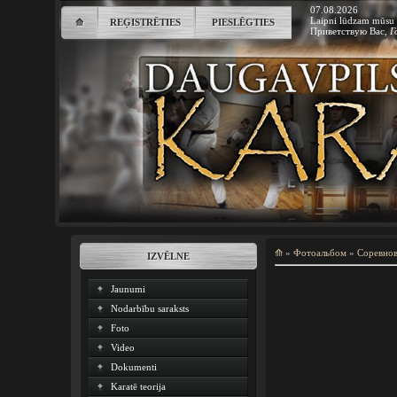
07.08.2026
Laipni lūdzam mūsu 
⟰
REĢISTRĒTIES
PIESLĒGTIES
Приветствую Вас
,
Г
⟰
»
Фотоальбом
»
Соревно
IZVĒLNE
Jaunumi
Nodarbību saraksts
Foto
Video
Dokumenti
Karatē teorija