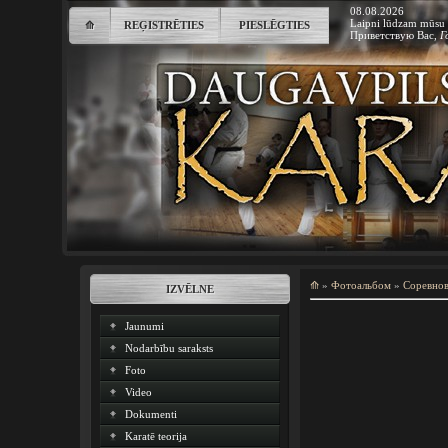
08.08.2026
Laipni lūdzam mūsu 
⟰
REĢISTRĒTIES
PIESLĒGTIES
Приветствую Вас
,
Г
⟰
»
Фотоальбом
»
Соревно
IZVĒLNE
Jaunumi
Nodarbību saraksts
Foto
Video
Dokumenti
Karatē teorija