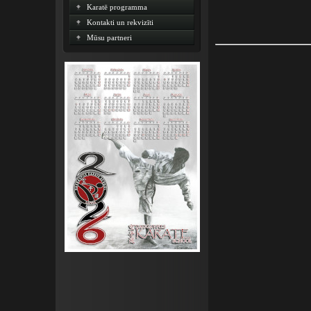
Karatē programma
Kontakti un rekvizīti
Mūsu partneri