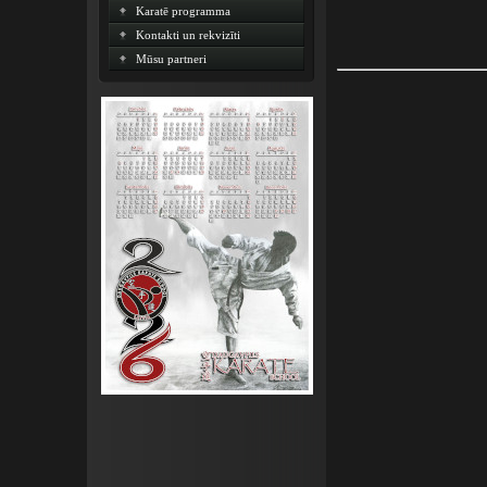
Karatē programma
Kontakti un rekvizīti
Mūsu partneri