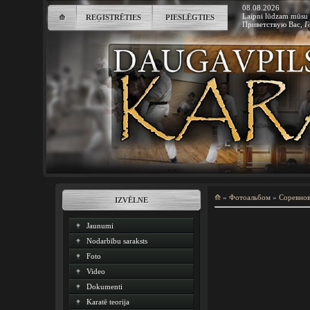
08.08.2026
Laipni lūdzam mūsu 
⟰
REĢISTRĒTIES
PIESLĒGTIES
Приветствую Вас
,
Г
⟰
»
Фотоальбом
»
Соревно
IZVĒLNE
Jaunumi
Nodarbību saraksts
Foto
Video
Dokumenti
Karatē teorija