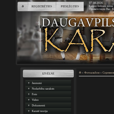
07.08.2026
Laipni lūdzam mūsu 
⟰
REĢISTRĒTIES
PIESLĒGTIES
Приветствую Вас
,
Г
⟰
»
Фотоальбом
»
Соревно
IZVĒLNE
Jaunumi
Nodarbību saraksts
Foto
Video
Dokumenti
Karatē teorija