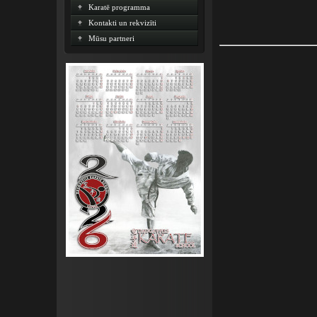
Karatē programma
Kontakti un rekvizīti
Mūsu partneri