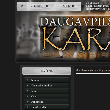
08.08.2026
Laipni lūdzam mūsu 
⟰
REĢISTRĒTIES
PIESLĒGTIES
Приветствую Вас
,
Г
⟰
»
Фотоальбом
»
Соревно
IZVĒLNE
Jaunumi
Nodarbību saraksts
Foto
Video
Dokumenti
Karatē teorija