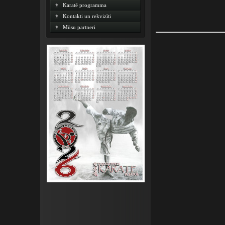
Karatē programma
Kontakti un rekvizīti
Mūsu partneri