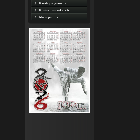
Karatē programma
Kontakti un rekvizīti
Mūsu partneri