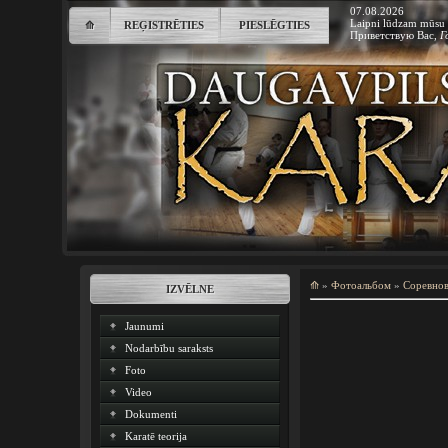
07.08.2026
Laipni lūdzam mūsu 
⟰
REĢISTRĒTIES
PIESLĒGTIES
Приветствую Вас
,
Г
⟰
»
Фотоальбом
»
Соревно
IZVĒLNE
Jaunumi
Nodarbību saraksts
Foto
Video
Dokumenti
Karatē teorija