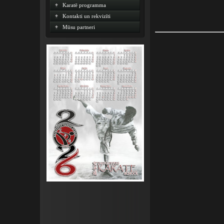
Karatē programma
Kontakti un rekvizīti
Mūsu partneri