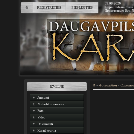
09.08.2026
Laipni lūdzam mūsu 
⟰
REĢISTRĒTIES
PIESLĒGTIES
Приветствую Вас
,
Г
⟰
»
Фотоальбом
»
Соревно
IZVĒLNE
Jaunumi
Nodarbību saraksts
Foto
Video
Dokumenti
Karatē teorija