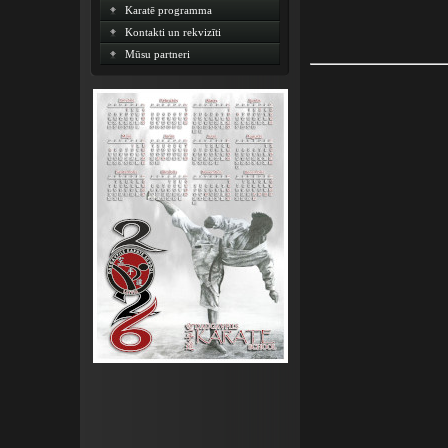
Karatē programma
Kontakti un rekvizīti
Mūsu partneri