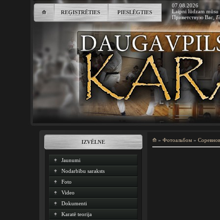
07.08.2026
Laipni lūdzam mūsu 
⟰
REĢISTRĒTIES
PIESLĒGTIES
Приветствую Вас
,
Г
⟰
»
Фотоальбом
»
Соревно
IZVĒLNE
Jaunumi
Nodarbību saraksts
Foto
Video
Dokumenti
Karatē teorija