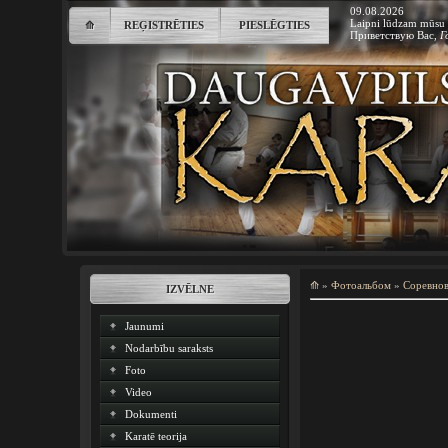
09.08.2026
Laipni lūdzam mūsu 
⟰
REĢISTRĒTIES
PIESLĒGTIES
Приветствую Вас
,
Г
⟰
»
Фотоальбом
»
Соревно
IZVĒLNE
Jaunumi
Nodarbību saraksts
Foto
Video
Dokumenti
Karatē teorija