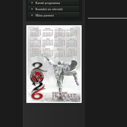
Karatē programma
Kontakti un rekvizīti
Mūsu partneri