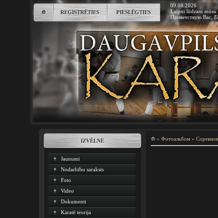
09.08.2026
Laipni lūdzam mūsu 
⟰
REĢISTRĒTIES
PIESLĒGTIES
Приветствую Вас
,
Г
⟰
»
Фотоальбом
»
Соревно
IZVĒLNE
Jaunumi
Nodarbību saraksts
Foto
Video
Dokumenti
Karatē teorija