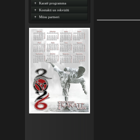
Karatē programma
Kontakti un rekvizīti
Mūsu partneri