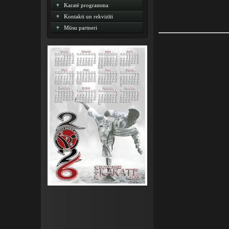
Karatē programma
Kontakti un rekvizīti
Mūsu partneri