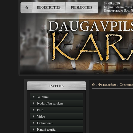
07.08.2026
Laipni lūdzam mūsu 
⟰
REĢISTRĒTIES
PIESLĒGTIES
Приветствую Вас
,
Г
⟰
»
Фотоальбом
»
Соревно
IZVĒLNE
Jaunumi
Nodarbību saraksts
Foto
Video
Dokumenti
Karatē teorija