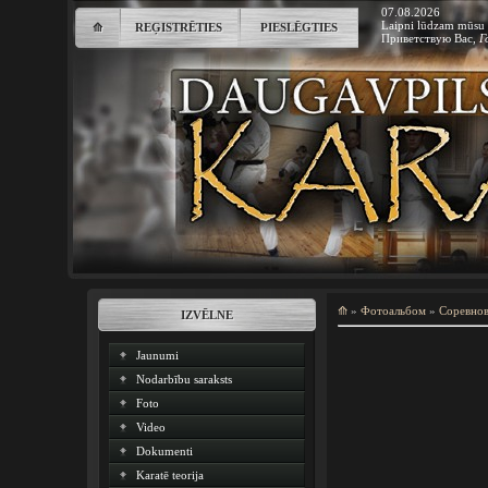
07.08.2026
Laipni lūdzam mūsu 
⟰
REĢISTRĒTIES
PIESLĒGTIES
Приветствую Вас
,
Г
⟰
»
Фотоальбом
»
Соревно
IZVĒLNE
Jaunumi
Nodarbību saraksts
Foto
Video
Dokumenti
Karatē teorija