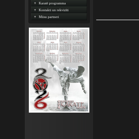
Karatē programma
Kontakti un rekvizīti
Mūsu partneri