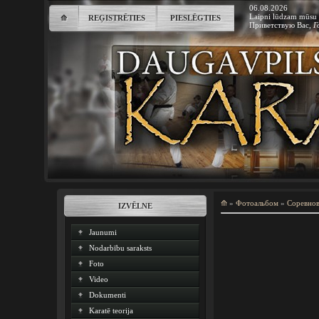
06.08.2026
Laipni lūdzam mūsu 
⟰
REĢISTRĒTIES
PIESLĒGTIES
Приветствую Вас
,
Г
⟰
»
Фотоальбом
»
Соревно
IZVĒLNE
Jaunumi
Nodarbību saraksts
Foto
Video
Dokumenti
Karatē teorija