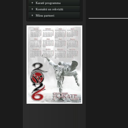
Karatē programma
Kontakti un rekvizīti
Mūsu partneri