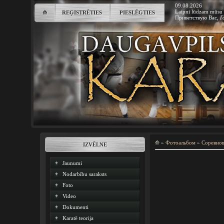
09.08.2026
Laipni lūdzam mūsu 
⟰
REĢISTRĒTIES
PIESLĒGTIES
Приветствую Вас
,
Г
⟰
»
Фотоальбом
»
Соревно
IZVĒLNE
Jaunumi
Nodarbību saraksts
Foto
Video
Dokumenti
Karatē teorija