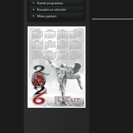
Karatē programma
Kontakti un rekvizīti
Mūsu partneri