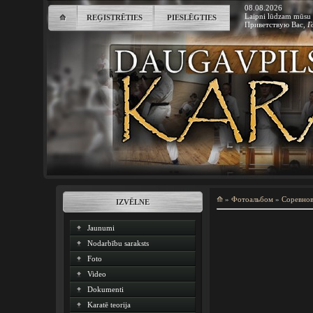
08.08.2026
Laipni lūdzam mūsu 
⟰
REĢISTRĒTIES
PIESLĒGTIES
Приветствую Вас
,
Г
⟰
»
Фотоальбом
»
Соревно
IZVĒLNE
Jaunumi
Nodarbību saraksts
Foto
Video
Dokumenti
Karatē teorija