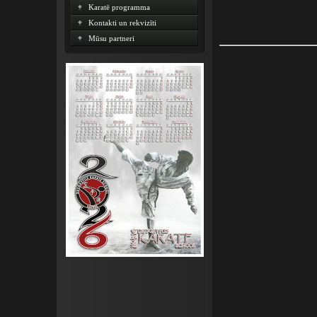
Karatē programma
Kontakti un rekvizīti
Mūsu partneri