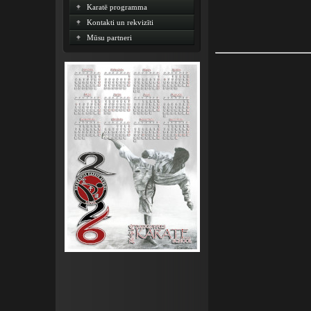
Karatē programma
Kontakti un rekvizīti
Mūsu partneri