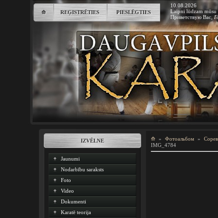
10.08.2026
Laipni lūdzam mūsu 
⟰
REĢISTRĒTIES
PIESLĒGTIES
Приветствую Вас
,
Г
⟰
»
Фотоальбом
»
Сорев
IZVĒLNE
IMG_4784
Jaunumi
Nodarbību saraksts
Foto
Video
Dokumenti
Karatē teorija