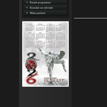
Karatē programma
Kontakti un rekvizīti
Mūsu partneri