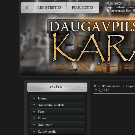
08.08.2026
Laipni lūdzam mūsu 
⟰
REĢISTRĒTIES
PIESLĒGTIES
Приветствую Вас
,
Г
⟰
»
Фотоальбом
»
Сорев
IZVĒLNE
IMG_4742
Jaunumi
Nodarbību saraksts
Foto
Video
Dokumenti
Karatē teorija