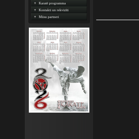
Karatē programma
Kontakti un rekvizīti
Mūsu partneri