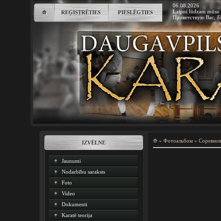
06.08.2026
Laipni lūdzam mūsu 
⟰
REĢISTRĒTIES
PIESLĒGTIES
Приветствую Вас
,
Г
⟰
»
Фотоальбом
»
Соревно
IZVĒLNE
Jaunumi
Nodarbību saraksts
Foto
Video
Dokumenti
Karatē teorija