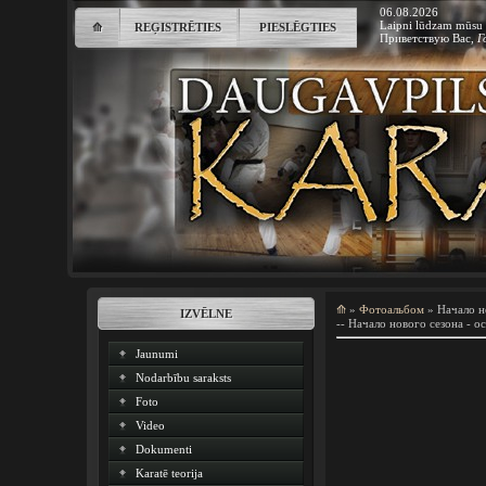
06.08.2026
Laipni lūdzam mūsu 
⟰
REĢISTRĒTIES
PIESLĒGTIES
Приветствую Вас
,
Г
⟰
»
Фотоальбом
» Начало н
IZVĒLNE
-- Начало нового сезона - ос
Jaunumi
Nodarbību saraksts
Foto
Video
Dokumenti
Karatē teorija