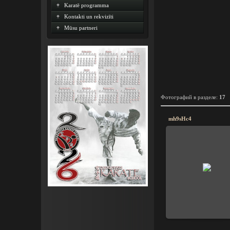
Karatē programma
Kontakti un rekvizīti
Mūsu partneri
Фотографий в разделе
:
17
mh9sHc4