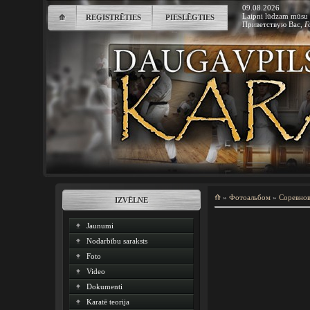
09.08.2026
Laipni lūdzam mūsu 
⟰
REĢISTRĒTIES
PIESLĒGTIES
Приветствую Вас
,
Г
⟰
»
Фотоальбом
»
Соревно
IZVĒLNE
Jaunumi
Nodarbību saraksts
Foto
Video
Dokumenti
Karatē teorija