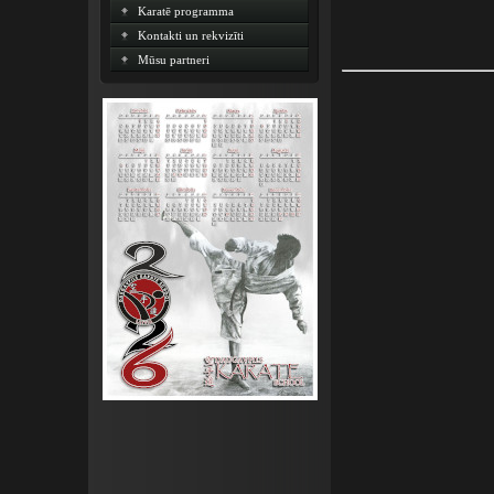
Karatē programma
Kontakti un rekvizīti
Mūsu partneri