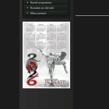
Karatē programma
Kontakti un rekvizīti
Mūsu partneri