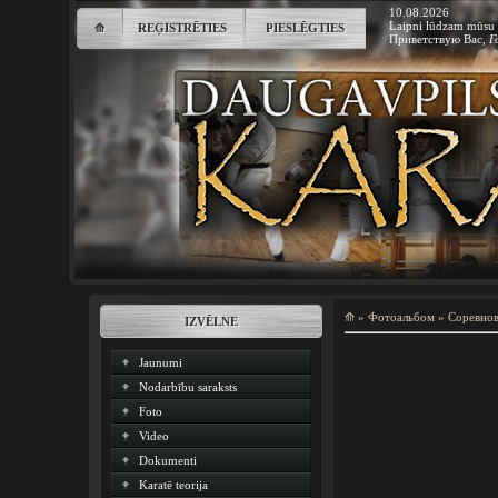
10.08.2026
Laipni lūdzam mūsu 
⟰
REĢISTRĒTIES
PIESLĒGTIES
Приветствую Вас
,
Г
⟰
»
Фотоальбом
»
Соревно
IZVĒLNE
Jaunumi
Nodarbību saraksts
Foto
Video
Dokumenti
Karatē teorija