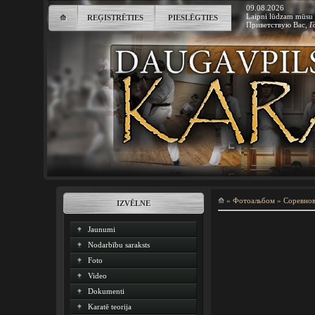
09.08.2026
Laipni lūdzam mūsu 
⟰
REĢISTRĒTIES
PIESLĒGTIES
Приветствую Вас
,
Г
⟰
»
Фотоальбом
»
Соревно
IZVĒLNE
Jaunumi
Nodarbību saraksts
Foto
Video
Dokumenti
Karatē teorija