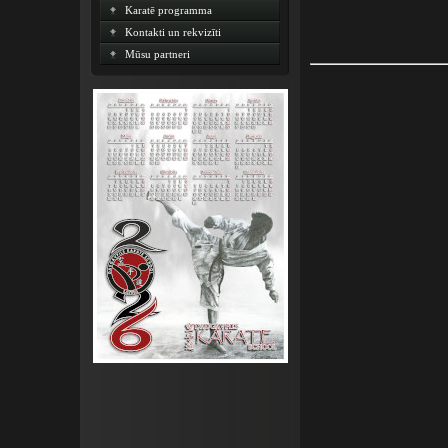
Karatē programma
Kontakti un rekvizīti
Mūsu partneri