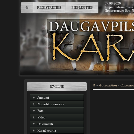
07.08.2026
Laipni lūdzam mūsu 
⟰
REĢISTRĒTIES
PIESLĒGTIES
Приветствую Вас
,
Г
⟰
»
Фотоальбом
»
Соревно
IZVĒLNE
Jaunumi
Nodarbību saraksts
Foto
Video
Dokumenti
Karatē teorija