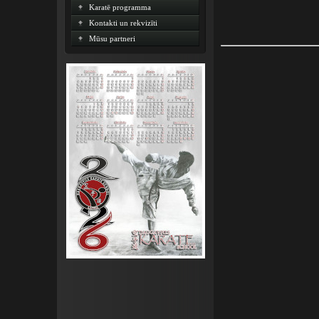
Karatē programma
Kontakti un rekvizīti
Mūsu partneri