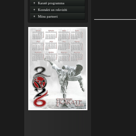
Karatē programma
Kontakti un rekvizīti
Mūsu partneri