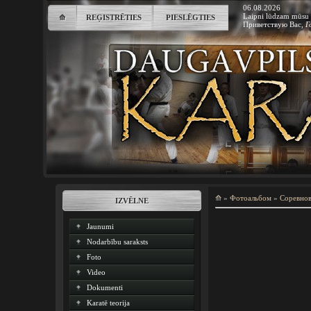
06.08.2026
Laipni lūdzam mūsu 
⟰
REĢISTRĒTIES
PIESLĒGTIES
Приветствую Вас
,
Г
⟰
»
Фотоальбом
»
Соревно
IZVĒLNE
Jaunumi
Nodarbību saraksts
Foto
Video
Dokumenti
Karatē teorija