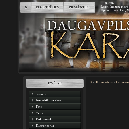
06.08.2026
Laipni lūdzam mūsu 
⟰
REĢISTRĒTIES
PIESLĒGTIES
Приветствую Вас
,
Г
⟰
»
Фотоальбом
»
Соревно
IZVĒLNE
Jaunumi
Nodarbību saraksts
Foto
Video
Dokumenti
Karatē teorija