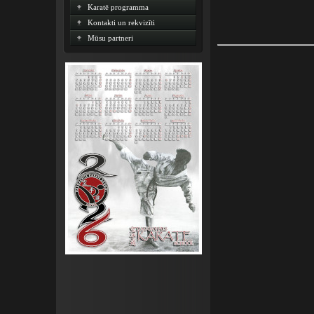
Karatē programma
Kontakti un rekvizīti
Mūsu partneri