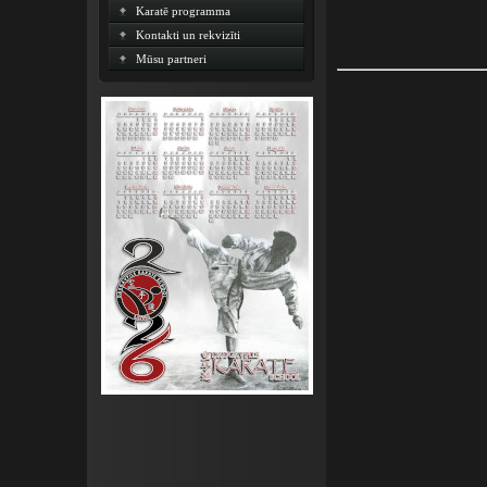
Karatē programma
Kontakti un rekvizīti
Mūsu partneri