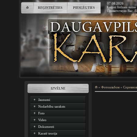
07.08.2026
Laipni lūdzam mūsu 
⟰
REĢISTRĒTIES
PIESLĒGTIES
Приветствую Вас
,
Г
⟰
»
Фотоальбом
»
Соревно
IZVĒLNE
Jaunumi
Nodarbību saraksts
Foto
Video
Dokumenti
Karatē teorija