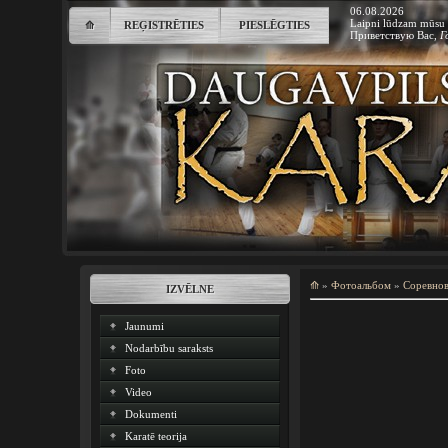
06.08.2026
Laipni lūdzam mūsu 
⟰
REĢISTRĒTIES
PIESLĒGTIES
Приветствую Вас
,
Г
⟰
»
Фотоальбом
»
Соревно
IZVĒLNE
Jaunumi
Nodarbību saraksts
Foto
Video
Dokumenti
Karatē teorija