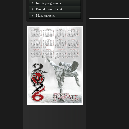
Karatē programma
Kontakti un rekvizīti
Mūsu partneri