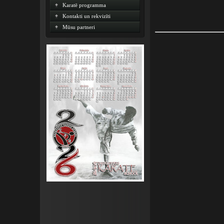
Karatē programma
Kontakti un rekvizīti
Mūsu partneri