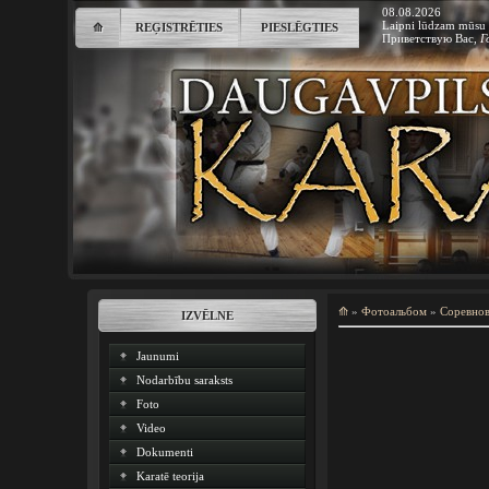
08.08.2026
Laipni lūdzam mūsu 
⟰
REĢISTRĒTIES
PIESLĒGTIES
Приветствую Вас
,
Г
⟰
»
Фотоальбом
»
Соревно
IZVĒLNE
Jaunumi
Nodarbību saraksts
Foto
Video
Dokumenti
Karatē teorija