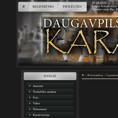
07.08.2026
Laipni lūdzam mūsu 
⟰
REĢISTRĒTIES
PIESLĒGTIES
Приветствую Вас
,
Г
⟰
»
Фотоальбом
»
Соревно
IZVĒLNE
Jaunumi
Nodarbību saraksts
Foto
Video
Dokumenti
Karatē teorija