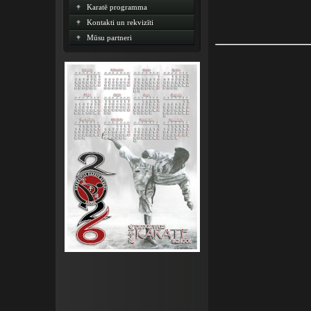
Karatē programma
Kontakti un rekvizīti
Mūsu partneri