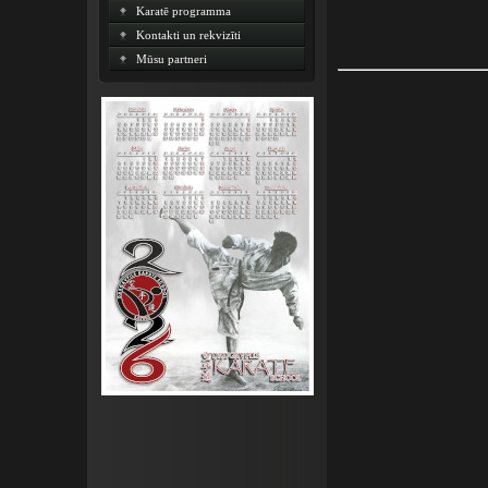
Karatē programma
Kontakti un rekvizīti
Mūsu partneri