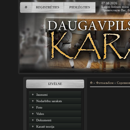
07.08.2026
Laipni lūdzam mūsu 
⟰
REĢISTRĒTIES
PIESLĒGTIES
Приветствую Вас
,
Г
⟰
»
Фотоальбом
»
Соревно
IZVĒLNE
Jaunumi
Nodarbību saraksts
Foto
Video
Dokumenti
Karatē teorija