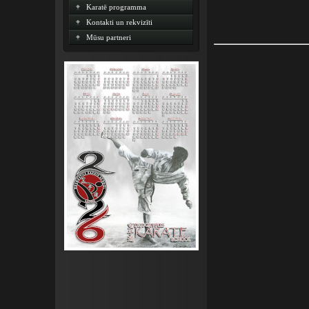
Karatē programma
Kontakti un rekvizīti
Mūsu partneri