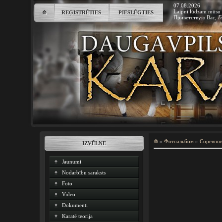
07.08.2026
Laipni lūdzam mūsu 
⟰
REĢISTRĒTIES
PIESLĒGTIES
Приветствую Вас
,
Г
⟰
»
Фотоальбом
»
Соревно
IZVĒLNE
Jaunumi
Nodarbību saraksts
Foto
Video
Dokumenti
Karatē teorija