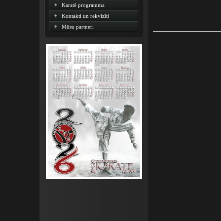
Karatē programma
Kontakti un rekvizīti
Mūsu partneri