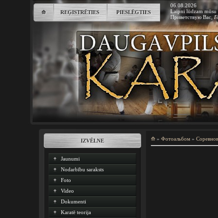
06.08.2026
Laipni lūdzam mūsu 
⟰
REĢISTRĒTIES
PIESLĒGTIES
Приветствую Вас
,
Г
⟰
»
Фотоальбом
»
Соревно
IZVĒLNE
Jaunumi
Nodarbību saraksts
Foto
Video
Dokumenti
Karatē teorija