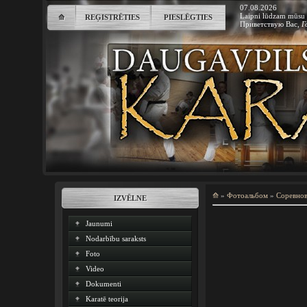
07.08.2026
Laipni lūdzam mūsu 
⟰
REĢISTRĒTIES
PIESLĒGTIES
Приветствую Вас
,
Г
⟰
»
Фотоальбом
»
Соревно
IZVĒLNE
Jaunumi
Nodarbību saraksts
Foto
Video
Dokumenti
Karatē teorija