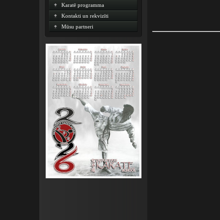
Karatē programma
Kontakti un rekvizīti
Mūsu partneri