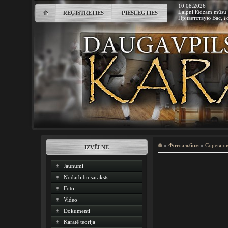
10.08.2026
Laipni lūdzam mūsu 
⟰
REĢISTRĒTIES
PIESLĒGTIES
Приветствую Вас
,
Г
⟰
»
Фотоальбом
»
Соревно
IZVĒLNE
Jaunumi
Nodarbību saraksts
Foto
Video
Dokumenti
Karatē teorija