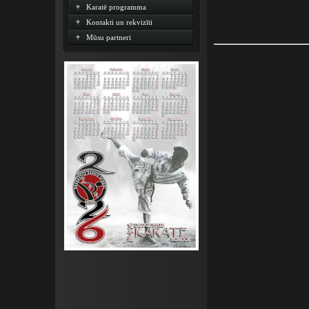
Karatē programma
Kontakti un rekvizīti
Mūsu partneri