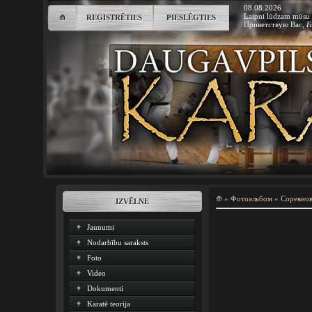
08.08.2026
Laipni lūdzam mūsu 
⟰
REĢISTRĒTIES
PIESLĒGTIES
Приветствую Вас
,
Г
⟰
»
Фотоальбом
»
Соревно
IZVĒLNE
Jaunumi
Nodarbību saraksts
Foto
Video
Dokumenti
Karatē teorija