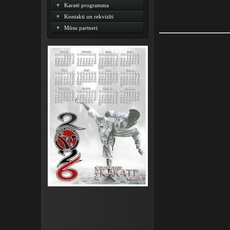
Karatē programma
Kontakti un rekvizīti
Mūsu partneri