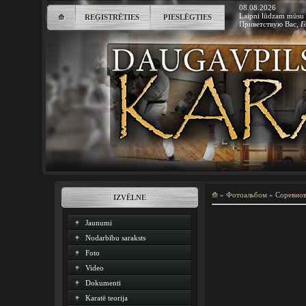
08.08.2026
Laipni lūdzam mūsu 
⟰
REĢISTRĒTIES
PIESLĒGTIES
Приветствую Вас
,
Г
⟰
»
Фотоальбом
»
Соревно
IZVĒLNE
Jaunumi
Nodarbību saraksts
Foto
Video
Dokumenti
Karatē teorija