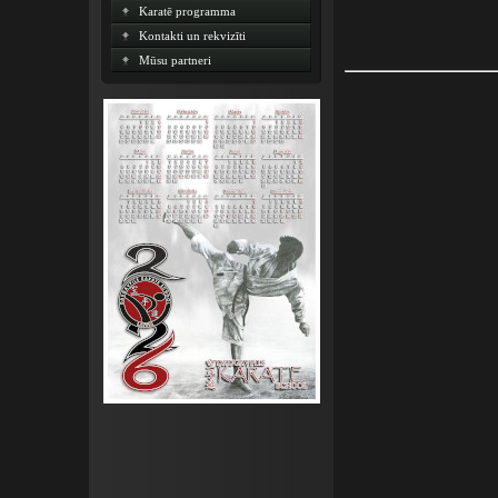
Karatē programma
Kontakti un rekvizīti
Mūsu partneri